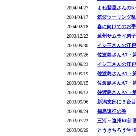
2004/04/27
よね鷲屋さんのK
2004/04/17
筑波ツーリング乱
2004/02/18
春に向けてのお手
2003/12/23
遠州サムライ弟子
2003/09/30
イシ三さんの江戸
2003/09/26
佐渡島さんA7・
2003/09/23
イシ三さんの江戸
2003/09/19
佐渡島さんA7・
2003/09/15
佐渡島さんA7・
2003/09/12
佐渡島さんA7・
2003/09/06
新潟支部に３台目
2003/08/24
福島遠征の巻
2003/07/22
三河～遠州K0計
2003/06/29
とうきちろう号･