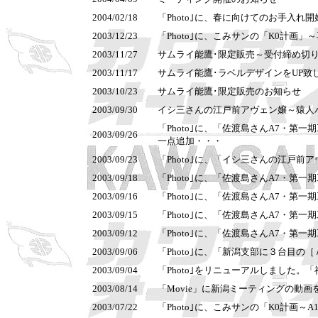
2004/02/18
「Photo｣に、春に向けてのお手入れ開
2003/12/23
「Photo｣に、こみサンの「K0計画」
2003/11/27
サムライ能鷹･限定販売～受付締め切
2003/11/17
サムライ能鷹･ラベルデザインをUP致
2003/10/23
サムライ能鷹･限定販売のお知らせ
2003/09/30
イシ三さんの江戸前アヴェン嬢～猿人
「Photo｣に、「
佐渡島さんA7・第一期
2003/09/26
一点追加・・・
2003/09/23
「Photo｣に、「
イシ三さんの江戸前ア
2003/09/18
「Photo｣に、「
佐渡島さんA7・第一期
2003/09/16
「Photo｣に、「
佐渡島さんA7・第一期
2003/09/15
「Photo｣に、「
佐渡島さんA7・第一期
2003/09/12
「Photo｣に、「
佐渡島さんA7・第一期
2003/09/06
「Photo｣に、「新潟支部に３台目の［
2003/09/04
「Photo｣をリニューアルしました。
2003/08/14
「Movie」に新潟ミーティングの動画
2003/07/22
「Photo｣に、こみサンの「K0計画～